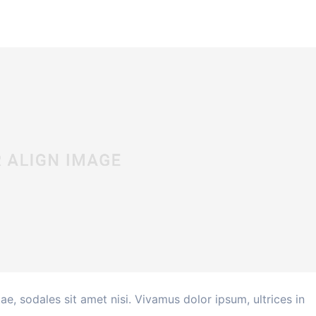
Pinterest
WhatsApp
Linkedin
ReddIt
ae, sodales sit amet nisi. Vivamus dolor ipsum, ultrices in