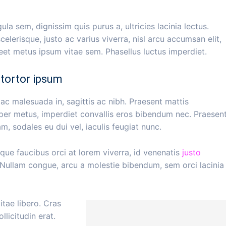
ula sem, dignissim quis purus a, ultricies lacinia lectus.
elerisque, justo ac varius viverra, nisl arcu accumsan elit,
reet metus ipsum vitae sem. Phasellus luctus imperdiet.
tortor ipsum
ac malesuada in, sagittis ac nibh. Praesent mattis
per metus, imperdiet convallis eros bibendum nec. Praesen
m, sodales eu dui vel, iaculis feugiat nunc.
que faucibus orci at lorem viverra, id venenatis
justo
 Nullam congue, arcu a molestie bibendum, sem orci lacinia
itae libero. Cras
licitudin erat.