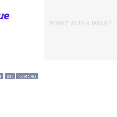
ue
t
test
wordpress