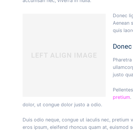
accumsan nec, viverra in nulla.
Donec lig
Aenean sc
quis lao
Donec 
Pharetra 
ullamcor
justo qua
Pellentes
pretium
.
dolor, ut congue dolor justo a odio.
Duis odio neque, congue ut iaculis nec, pretium v
eros ipsum, eleifend rhoncus quam at, euismod sol